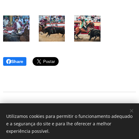
Share
#LRJr
#Temporada2026
Utilizamos cookies para permitir o funcionamento adequado
#LuísRouxinolJr #AindaMaisRouxinolJr
#Emoção
e a segurança do site e para lhe oferecer a melhor
#Raça
experiência possível.
#Alegria